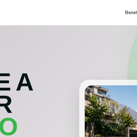
Benef
E A
R
DO