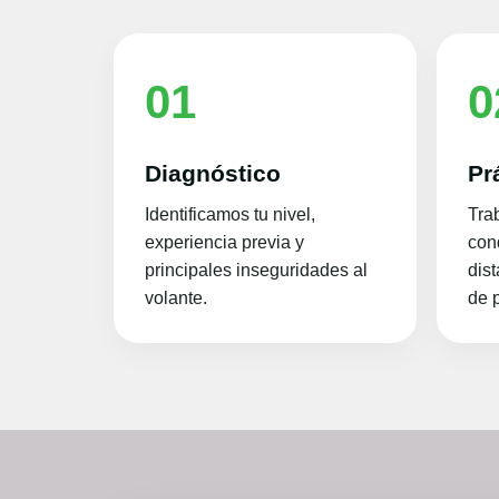
01
0
Diagnóstico
Pr
Identificamos tu nivel,
Tra
experiencia previa y
con
principales inseguridades al
dis
volante.
de p