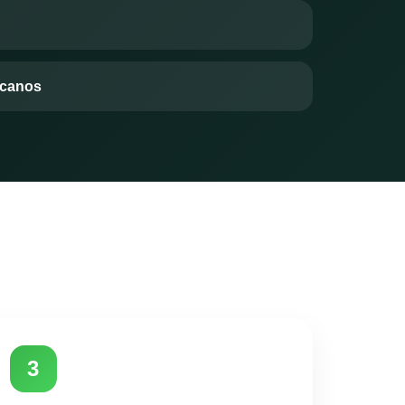
rcanos
3